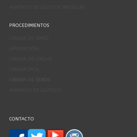
AUMENTO DE GLUTEOS MEDELLIN
PROCEDIMIENTOS
CIRUGIA DE NARIZ
LIPOSUCCIÓN
CIRUGÍA DE OREJAS
CIRUGIA FACIL
CIRUGÍA DE SENOS
AUMENTO DE GLÚTEOS
CONTACTO