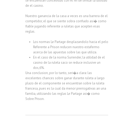
se encuentran concebidas con el fin de limitar la utilidad
de el casino.
Nuestro ganancia de la casa a veces es una barrera de el
competidor, el que se siente sobra confiado asi� como
fiable jugando referente a ruletas que acepten esas
reglas.
Los normas Le Partage desplazandolo hacia el pelo
Referente a Prison reducen nuestro estafermo
acerca de las apuestas sobre las que utiliza.
En el caso de la norma Surrender, la utilidad de el
casino de la ruleta saco se reduce inclusive un
dos,6%.
Una conclusion, por lo tanto, seri�a clara: las
excelentes chances sobre ganar durante ruleta a largo
plazo de el componente se encuentran sobre la ruleta
francesa, pues es la cual da menor prerrogativas an una
familia, utilizando las reglas Le Partage asi� como
Sobre Prison.