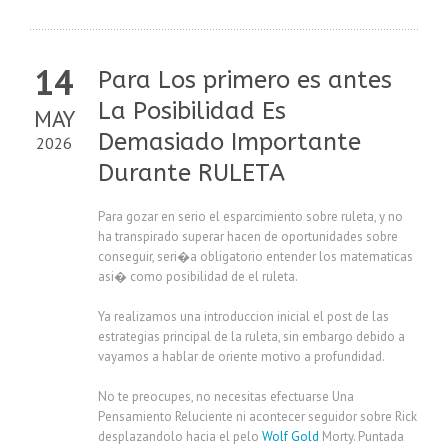
14
Para Los primero es antes
La Posibilidad Es
MAY
Demasiado Importante
2026
Durante RULETA
Para gozar en serio el esparcimiento sobre ruleta, y no
ha transpirado superar hacen de oportunidades sobre
conseguir, seri�a obligatorio entender los matematicas
asi� como posibilidad de el ruleta.
Ya realizamos una introduccion inicial el post de las
estrategias principal de la ruleta, sin embargo debido a
vayamos a hablar de oriente motivo a profundidad.
No te preocupes, no necesitas efectuarse Una
Pensamiento Reluciente ni acontecer seguidor sobre Rick
desplazandolo hacia el pelo
Wolf Gold
Morty. Puntada