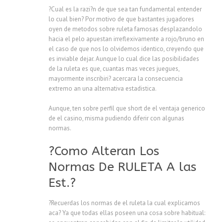
?Cual es la razi?n de que sea tan fundamental entender
lo cual bien? Por motivo de que bastantes jugadores
oyen de metodos sobre ruleta famosas desplazandolo
hacia el pelo apuestan irreflexivamente a rojo/bruno en
el caso de que nos lo olvidemos identico, creyendo que
es inviable dejar. Aunque lo cual dice las posibilidades
de la ruleta es que, cuantas mas veces juegues,
mayormente inscribiri? acercara la consecuencia
extremo an una alternativa estadistica.
Aunque, ten sobre perfil que short de el ventaja generico
de el casino, misma pudiendo diferir con algunas
normas.
?Como Alteran Los
Normas De RULETA A las
Est.?
?Recuerdas los normas de el ruleta la cual explicamos
aca? Ya que todas ellas poseen una cosa sobre habitual: