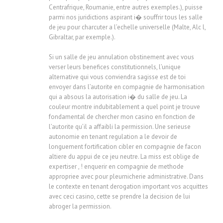
Centrafrique, Roumanie, entre autres exemples.), puisse
parmi nos juridictions aspirant i� souffrir tous les salle
de jeu pour charcuter a l’echelle universelle (Malte, Alc l,
Gibraltar, par exemple.).
Si un salle de jeu annulation obstinement avec vous
verser leurs benefices constitutionnels, l’unique
alternative qui vous conviendra sagisse est de toi
envoyer dans l’autorite en compagnie de harmonisation
qui a absous la autorisation i� du salle de jeu. La
couleur montre indubitablement a quel point je trouve
fondamental de chercher mon casino en fonction de
l’autorite qu’il a affaibli la permission. Une serieuse
autonomie en tenant regulation a le devoir de
longuement fortification cibler en compagnie de facon
altiere du appui de ce jeu neutre. La miss est oblige de
expertiser , ! enquerir en compagnie de methode
appropriee avec pour pleurnicherie administrative. Dans
le contexte en tenant derogation important vos acquittes
avec ceci casino, cette se prendre la decision de lui
abroger la permission.