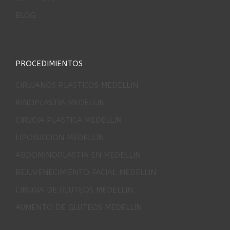
BLOG
PROCEDIMIENTOS
CIRUJANOS PLASTICOS MEDELLIN
RINOPLASTIA MEDELLIN
CIRUGIA PLASTICA MEDELLIN
LIPOSUCCION MEDELLIN
ABDOMINOPLASTIA EN MEDELLIN
REJUVENECIMIENTO FACIAL MEDELLIN
CIRUGIA DE GLUTEOS MEDELLIN
AUMENTO DE GLUTEOS MEDELLIN