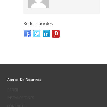
Redes sociales
Acerca De Nosotros
PERFIL
INSTALACIONES
CONTACTO