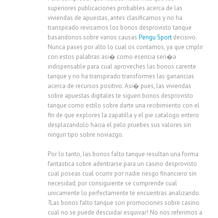
superiores publicaciones probables acerca de las
viviendas de apuestas, antes clasificamos y no ha
transpirado revisamos los bonos desprovisto tanque
basandonos sobre varios causas
Pengu Sport
decisivo.
Nunca pases por alto lo cual os contamos, ya que cmplir
con estos palabras asi� como esencia seri�a
indispensable para cual aproveches las bonos carente
tanque y no ha transpirado transformes las ganancias
acerca de recursos positivo. Asi� pues, las viviendas
sobre apuestas digitales te siguen bonos desprovisto
tanque como estilo sobre darte una recibimiento con el
fin de que explores la zapatilla y el pie catalogo entero
desplazandolo hacia el pelo pruebes sus valores sin
ningun tipo sobre noviazgo.
Por lo tanto, las bonos falto tanque resultan una forma
fantastica sobre adentrarse para un casino desprovisto
cual poseas cual ocurrir por nadie riesgo financiero sin
necesidad, por consiguiente se comprende cual
unicamente lo perfectamente te encuentras analizando.
?Las bonos falto tanque son promociones sobre casino
cual no se puede descuidar esquivar! No nos referimos a