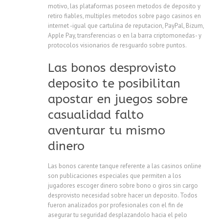
motivo, las plataformas poseen metodos de deposito y
retiro fiables, multiples metodos sobre pago casinos en
internet -igual que cartulina de reputacion, PayPal, Bizum,
Apple Pay, transferencias o en la barra criptomonedas- y
protocolos visionarios de resguardo sobre puntos.
Las bonos desprovisto
deposito te posibilitan
apostar en juegos sobre
casualidad falto
aventurar tu mismo
dinero
Las bonos carente tanque referente a las casinos online
son publicaciones especiales que permiten a los
jugadores escoger dinero sobre bono o giros sin cargo
desprovisto necesidad sobre hacer un deposito. Todos
fueron analizados por profesionales con el fin de
asegurar tu seguridad desplazandolo hacia el pelo