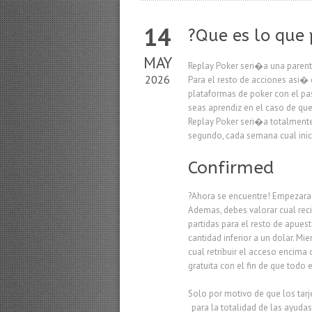
14
?Que es lo que 
MAY
Replay Poker seri�a una parente
2026
Para el resto de acciones asi� 
plataformas de poker con el pas
seas aprendiz en el caso de que
Replay Poker seri�a totalmente 
segundo, cada semana cual inicie
Confirmed
?Ahora se encuentre! Empezaras 
Ademas, debes valorar cual reci
partidas para el resto de apues
cantidad inferior a un dolar. M
cual retribuir el acceso encima
gratuita con el fin de que todo 
Solo por motivo de que los tarj
_para la totalidad de las ayud