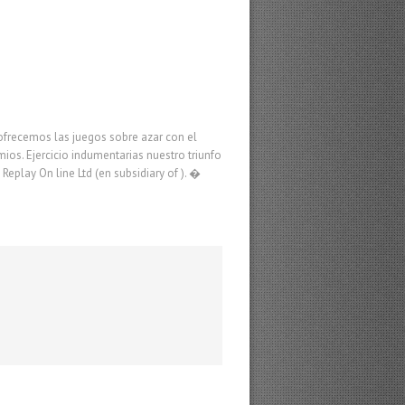
 ofrecemos las juegos sobre azar con el
ios. Ejercicio indumentarias nuestro triunfo
eplay On line Ltd (en subsidiary of ). �