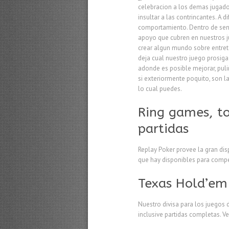
celebracion a los demas jugado
insultar a las contrincantes. A
comportamiento. Dentro de seno
apoyo que cubren en nuestros j
crear algun mundo sobre entret
deja cual nuestro juego prosig
adonde es posible mejorar, puli
si exteriormente poquito, son l
lo cual puedes.
Ring games, to
partidas
Replay Poker provee la gran dis
que hay disponibles para compe
Texas Hold’em
Nuestro divisa para los juego
inclusive partidas completas. V