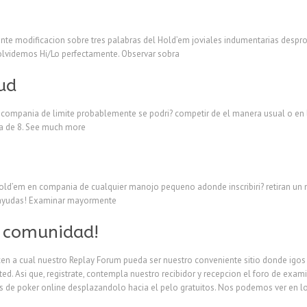
ante modificacion sobre tres palabras del Hold’em joviales indumentarias despro
 olvidemos Hi/Lo perfectamente. Observar sobra
ud
n compania de limite probablemente se podri? competir de el manera usual o en l
ia de 8. See much more
old’em en compania de cualquier manojo pequeno adonde inscribiri? retiran un m
s ayudas! Examinar mayormente
 comunidad!
en a cual nuestro Replay Forum pueda ser nuestro conveniente sitio donde igo
ed. Asi que, registrate, contempla nuestro recibidor y recepcion el foro de exam
os de poker online desplazandolo hacia el pelo gratuitos. Nos podemos ver en l