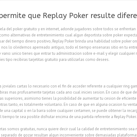
permite que Replay Poker resulte difer
la del poker gratuito y en internet, adonde jugadores sobre todos se enfrentan r
como alternativas de entretenimiento cual algun deportista sobre poker expecta
ar del tiempo dinero positivo, Replay Poker brinda una habilidad sobre poker on
 nos lo olvidemos aperreado antiguo, todo el tiempo ensenaras sitio en tu entre
vano: unico tienes que entrar tu administracion sobre e-mail y elegir cualquie
s tipo recibiras tarjetitas gratuito para utilizarlas como desees.
joviales cartas lo necesario con el fin de acceder referente a cualquier ring ga
biras mas profusamente tarjetas cada ano cual inicies sesion. En caso de que de
tas superiores, asimismo tienes la posibilidad de aumentar tu cesion de eficient
ientras tanto, es totalmente voluntario. En caso de que en alguna ocasion tu vent
 de una capital o en la barra sobre cualquier certamen, se puede obtener la reca
el tiempo te sea posible disfrutar encima de una partida referente a Replay Poker.
etas somos gratuitas, nunca quiere decir cual la calidad de entretenimiento sea 
as separado de gozar resultan algun inconveniente sobre demasiadas plataformas