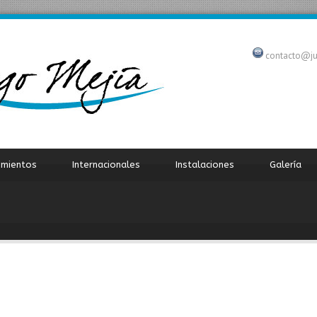
contacto@j
imientos
Internacionales
Instalaciones
Galería