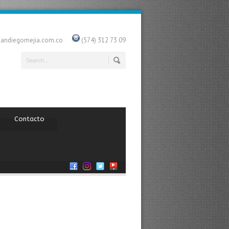
uandiegomejia.com.co
(574) 312 73 09
Contacto