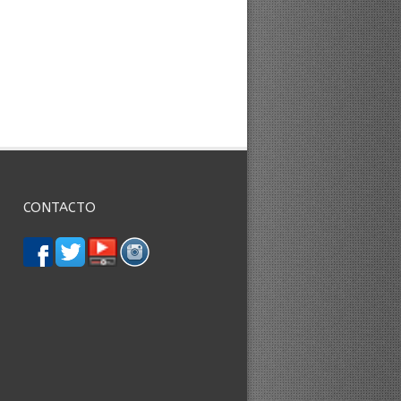
CONTACTO