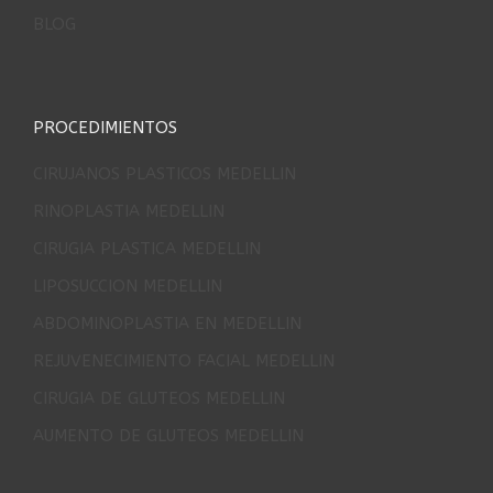
BLOG
PROCEDIMIENTOS
CIRUJANOS PLASTICOS MEDELLIN
RINOPLASTIA MEDELLIN
CIRUGIA PLASTICA MEDELLIN
LIPOSUCCION MEDELLIN
ABDOMINOPLASTIA EN MEDELLIN
REJUVENECIMIENTO FACIAL MEDELLIN
CIRUGIA DE GLUTEOS MEDELLIN
AUMENTO DE GLUTEOS MEDELLIN