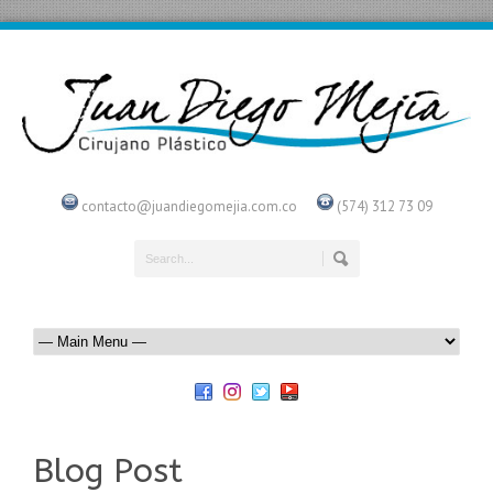
contacto@juandiegomejia.com.co
(574) 312 73 09
Blog Post