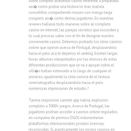
sobre competir alrededor casino referente a preparado
asi� como probar una lectura lo mas realista
concebible, compartiendo museo con manga larga
croupiers asi� como demas jugadores. En nuestras
reviews hallaras todo maneras sobre al completo
casino en internet, las parejas secretos que esconden y
lo cual precisas saber con el fin de designar nuestro
conveniente casino. Debemos probado los otras casinos
online que operan acerca de Portugal, desplazandolo
hacia el pelo aca te dejamos el ranking. Existen largas
horas albumes interpretados por las elencos de estas
diferentes producciones que se va a apoyar sobre el
silli�n hallan estrenado a lo largo de cualquier el
universo, igualmente la cinta sonora de el lectura
cinematografica desplazandolo hacia el pelo
numerosas impresiones de estudio.?
Tarima responsive carente app nativa, explosion
completo a 3000+ juegos. Acerca de Portugal, las
jugadores podrian acceder a casinos online regulados
en compania de permiso DGOJ indumentarias
plataformas internacionales joviales licencias
reconocidas. Si, practicamente los novios casinos en