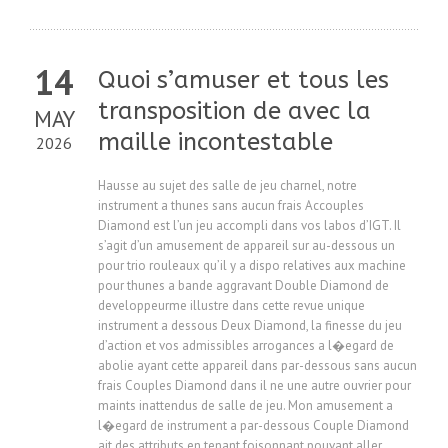
14
Quoi s’amuser et tous les
transposition de avec la
MAY
maille incontestable
2026
Hausse au sujet des salle de jeu charnel, notre
instrument a thunes sans aucun frais Accouples
Diamond est l’un jeu accompli dans vos labos d’IGT. Il
s’agit d’un amusement de appareil sur au-dessous un
pour trio rouleaux qu’il y a dispo relatives aux machine
pour thunes a bande aggravant Double Diamond de
developpeurme illustre dans cette revue unique
instrument a dessous Deux Diamond, la finesse du jeu
d’action et vos admissibles arrogances a l�egard de
abolie ayant cette appareil dans par-dessous sans aucun
frais Couples Diamond dans il ne une autre ouvrier pour
maints inattendus de salle de jeu. Mon amusement a
l�egard de instrument a par-dessous Couple Diamond
ait des attributs en tenant foisonnant pouvant aller