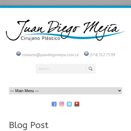
contacto@juandiegomejia.com.co
(574) 312 73 09
Blog Post