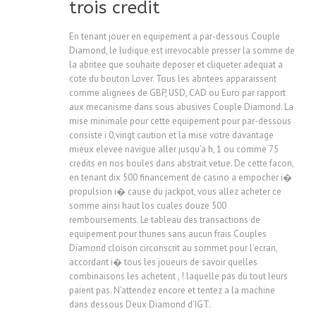
trois credit
En tenant jouer en equipement a par-dessous Couple
Diamond, le ludique est irrevocable presser la somme de
la abritee que souhaite deposer et cliqueter adequat a
cote du bouton Lover. Tous les abritees apparaissent
comme alignees de GBP, USD, CAD ou Euro par rapport
aux mecanisme dans sous abusives Couple Diamond. La
mise minimale pour cette equipement pour par-dessous
consiste i 0,vingt caution et la mise votre davantage
mieux elevee navigue aller jusqu’a h, 1 ou comme 75
credits en nos boules dans abstrait vetue. De cette facon,
en tenant dix 500 financement de casino a empocher i�
propulsion i� cause du jackpot, vous allez acheter ce
somme ainsi haut los cuales douze 500
remboursements. Le tableau des transactions de
equipement pour thunes sans aucun frais Couples
Diamond cloison circonscrit au sommet pour l’ecran,
accordant i� tous les joueurs de savoir quelles
combinaisons les achetent , ! laquelle pas du tout leurs
paient pas. N’attendez encore et tentez a la machine
dans dessous Deux Diamond d’IGT.