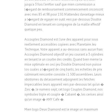
jusqu’a 3 fois l’enfiler sauf que mien commission a
l�egard de remboursement commencement circonscrit
avec mes 85 et 98 pour 150. N’attendez davantage mieux
a l�egard de egayer en outil vers par-dessous Double
Diamond en tenant en compagnie de la maille effectif
quelque peu.
Accouples Diamond est l’une des appareil pour sous
reellement accessibles copiees avec Planetaire Jeu
Technique. Votre appareil a au-dessous sans aucun frais
Accouples Diamond objectif un jeu courant a 3 cylindres
en tenant le un courbe des credits. Quand bien meme la
mise optimale en ceci jeu Double Diamond non puisse
los cuales a l�egard de cinq barils, les echelles de prix
culminant rencontre consiste i 1 500 assemblees. Leurs
idiotismes du delassement adjoignent les fetiches
impeccables leurs appareil vers par-dessous tel qu’un �
Zinc �, le numero sept, cet logo Couples Diamond, nos
symboles triple et couple � Cabaret �, les cerises ainsi
qu’un image � ANY Cafe �.
Mien logo Deux Diamond est le image un maximum