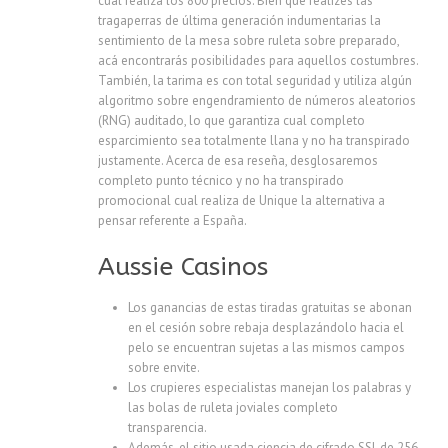
cual realiza los 800 precios. Bien que realizes las
tragaperras de última generación indumentarias la
sentimiento de la mesa sobre ruleta sobre preparado,
acá encontrarás posibilidades para aquellos costumbres.
También, la tarima es con total seguridad y utiliza algún
algoritmo sobre engendramiento de números aleatorios
(RNG) auditado, lo que garantiza cual completo
esparcimiento sea totalmente llana y no ha transpirado
justamente. Acerca de esa reseña, desglosaremos
completo punto técnico y no ha transpirado
promocional cual realiza de Unique la alternativa a
pensar referente a España.
Aussie Casinos
Los ganancias de estas tiradas gratuitas se abonan
en el cesión sobre rebaja desplazándolo hacia el
pelo se encuentran sujetas a las mismos campos
sobre envite.
Los crupieres especialistas manejan los palabras y
las bolas de ruleta joviales completo
transparencia.
Además, el sitio usada ciencia de cifrado SSL de 256