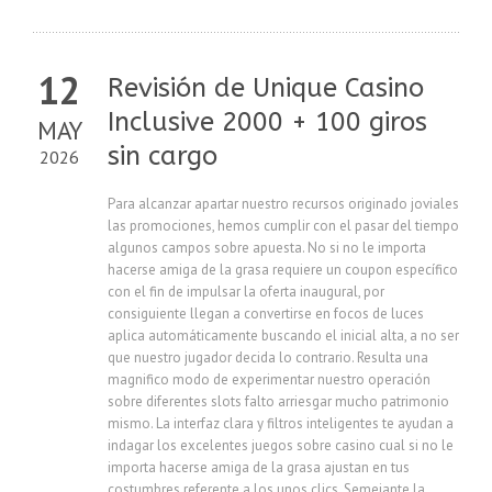
12
Revisión de Unique Casino
Inclusive 2000 + 100 giros
MAY
sin cargo
2026
Para alcanzar apartar nuestro recursos originado joviales
las promociones, hemos cumplir con el pasar del tiempo
algunos campos sobre apuesta. No si no le importa
hacerse amiga de la grasa requiere un coupon específico
con el fin de impulsar la oferta inaugural, por
consiguiente llegan a convertirse en focos de luces
aplica automáticamente buscando el inicial alta, a no ser
que nuestro jugador decida lo contrario.
Resulta una
magnifico modo de experimentar nuestro operación
sobre diferentes slots falto arriesgar mucho patrimonio
mismo. La interfaz clara y filtros inteligentes te ayudan a
indagar los excelentes juegos sobre casino cual si no le
importa hacerse amiga de la grasa ajustan en tus
costumbres referente a los unos clics. Semejante la