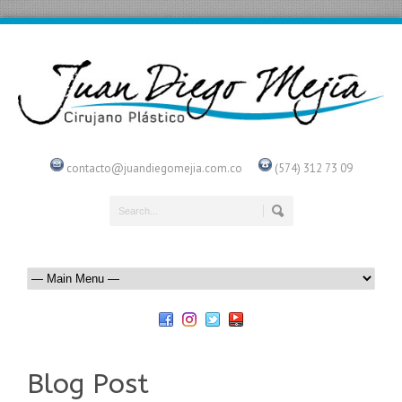
contacto@juandiegomejia.com.co
(574) 312 73 09
Blog Post