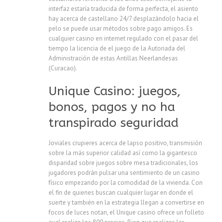
interfaz estaría traducida de forma perfecta, el asiento
hay acerca de castellano 24/7 desplazándolo hacia el
pelo se puede usar métodos sobre pago amigos. Es
cualquier casino en internet regulado con el pasar del
tiempo la licencia de el juego de la Autoriada del
Administración de estas Antillas Neerlandesas
(Curacao).
Unique Casino: juegos,
bonos, pagos y no ha
transpirado seguridad
Joviales crupieres acerca de lapso positivo, transmisión
sobre la más superior calidad así­ como la gigantesco
disparidad sobre juegos sobre mesa tradicionales, los
jugadores podrán pulsar una sentimiento de un casino
físico empezando por la comodidad de la vivienda. Con
el fin de quienes buscan cualquier lugar en donde el
suerte y también en la estrategia llegan a convertirse en
focos de luces notan, el Unique casino ofrece un folleto