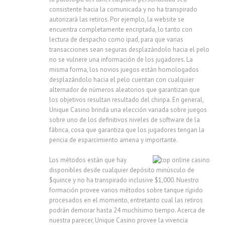
consistente hacia la comunicada y no ha transpirado
autorizará las retiros. Por ejemplo, la website se
encuentra completamente encriptada, lo tanto con
lectura de despacho como ipad, para que varias
transacciones sean seguras desplazándolo hacia el pelo
no se vulnere una información de los jugadores. La
misma forma, los novios juegos están homologados
desplazándolo hacia el pelo cuentan con cualquier
alternador de números aleatorios que garantizan que
los objetivos resultan resultado del chiripa. En general,
Unique Casino brinda una elección variada sobre juegos
sobre uno de los definitivos niveles de software de la
fábrica, cosa que garantiza que los jugadores tengan la
pericia de esparcimiento amena y importante.
Los métodos están que hay
disponibles desde cualquier depósito minúsculo de
$quince y no ha transpirado inclusive $1,000. Nuestro
formación provee varios métodos sobre tanque rí¡pido
procesados en el momento, entretanto cual las retiros
podrán demorar hasta 24 muchísimo tiempo. Acerca de
nuestra parecer, Unique Casino provee la vivencia