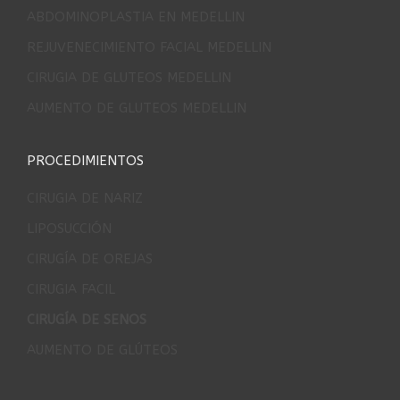
ABDOMINOPLASTIA EN MEDELLIN
REJUVENECIMIENTO FACIAL MEDELLIN
CIRUGIA DE GLUTEOS MEDELLIN
AUMENTO DE GLUTEOS MEDELLIN
PROCEDIMIENTOS
CIRUGIA DE NARIZ
LIPOSUCCIÓN
CIRUGÍA DE OREJAS
CIRUGIA FACIL
CIRUGÍA DE SENOS
AUMENTO DE GLÚTEOS