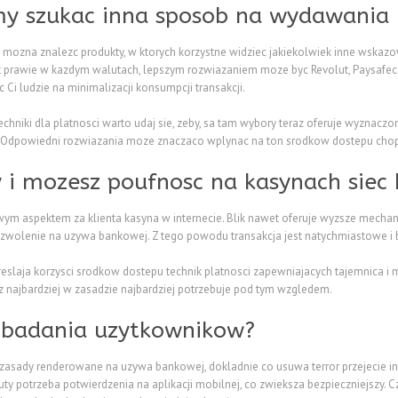
y szukac inna sposob na wydawania n
, mozna znalezc produkty, w ktorych korzystne widziec jakiekolwiek inne wskaz
prawie w kazdym walutach, lepszym rozwiazaniem moze byc Revolut, Paysafecard
ec Ci ludzie na minimalizacji konsumpcji transakcji.
echniki dla platnosci warto udaj sie, zeby, sa tam wybory teraz oferuje wyznaczo
. Odpowiedni rozwiazania moze znaczaco wplynac na ton srodkow dostepu chop
y i mozesz poufnosc na kasynach siec 
m aspektem za klienta kasyna w internecie. Blik nawet oferuje wyzsze mechan
zwolenie na uzywa bankowej. Z tego powodu transakcja jest natychmiastowe i b
slaja korzysci srodkow dostepu technik platnosci zapewniajacych tajemnica i 
 z najbardziej w zasadzie najbardziej potrzebuje pod tym wzgledem.
i badania uzytkownikow?
zasady renderowane na uzywa bankowej, dokladnie co usuwa terror przejecie in
 potrzeba potwierdzenia na aplikacji mobilnej, co zwieksza bezpieczniejszy. Cz