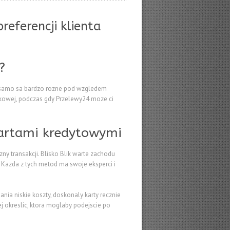
referencji klienta
?
to samo sa bardzo rozne pod wzgledem
kowej, podczas gdy Przelewy24 moze ci
kartami kredytowymi
 transakcji. Blisko Blik warte zachodu
e. Kazda z tych metod ma swoje eksperci i
nia niskie koszty, doskonaly karty recznie
j okreslic, ktora moglaby podejscie po