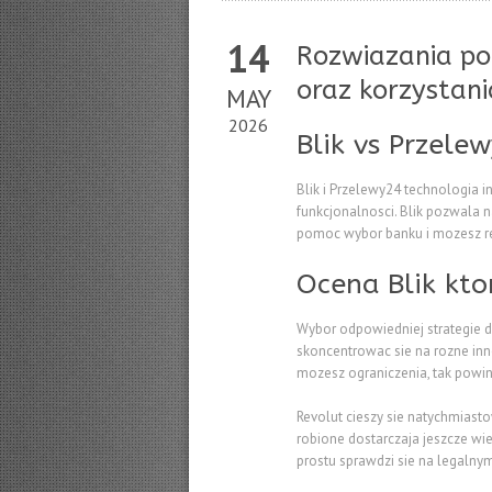
14
Rozwiazania pom
oraz korzystani
MAY
2026
Blik vs Przele
Blik i Przelewy24 technologia 
funkcjonalnosci. Blik pozwala
pomoc wybor banku i mozesz re
Ocena Blik kto
Wybor odpowiedniej strategie d
skoncentrowac sie na rozne inne 
mozesz ograniczenia, tak powi
Revolut cieszy sie natychmiasto
robione dostarczaja jeszcze wi
prostu sprawdzi sie na legalnym