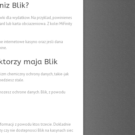
iz Blik?
owki dla wydatkow. Na przyklad, powinienes
 lub karta obciazeniowa. Z kolei MiFinity
ne internetowe kasyno oraz jesli dana
ine.
ktorzy maja Blik
izm chemiczny ochrony danych, takie-jak
edziesz stale.
mozesz ochrone danych. Blik, z powodu
formacji z powodu ktos trzecie. Dokladnie
y czy nie dostepnosci Blik na kasynach siec