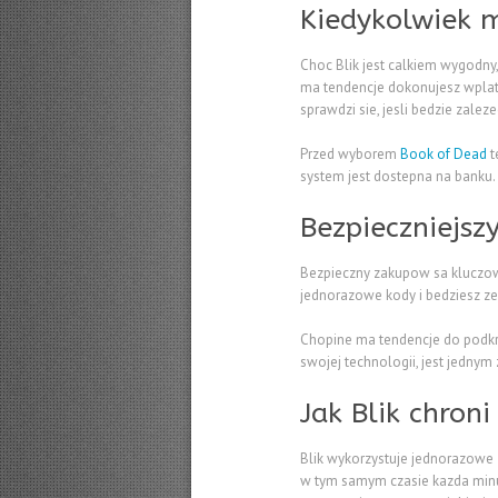
Kiedykolwiek m
Choc Blik jest calkiem wygodny
ma tendencje dokonujesz wplat 
sprawdzi sie, jesli bedzie zalez
Przed wyborem
Book of Dead
t
system jest dostepna na banku
Bezpieczniejsz
Bezpieczny zakupow sa kluczowy
jednorazowe kody i bedziesz ze
Chopine ma tendencje do podkre
swojej technologii, jest jednym
Jak Blik chron
Blik wykorzystuje jednorazowe 
w tym samym czasie kazda minuty