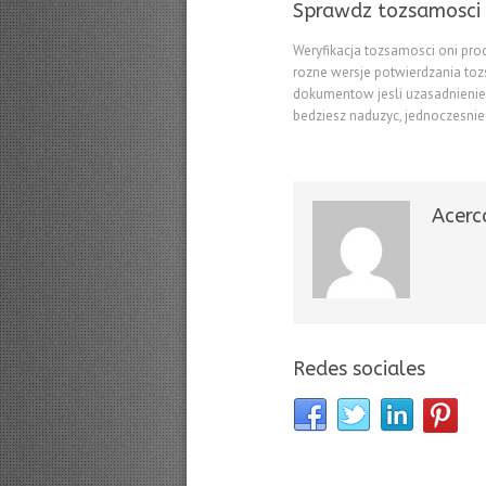
Sprawdz tozsamosci 
Weryfikacja tozsamosci oni pro
rozne wersje potwierdzania to
dokumentow jesli uzasadnieni
bedziesz naduzyc, jednoczesnie
Acerc
Redes sociales