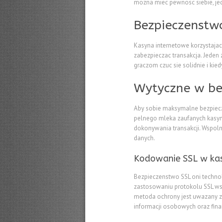
mozna miec pewnosc siebie, j
Bezpieczenstwo
Kasyna internetowe korzystaja
zabezpieczac transakcja. Jeden
graczom czuc sie solidnie i ki
Wytyczne w bez
Aby sobie maksymalne bezpiecz
pelnego mleka zaufanych kasyn, 
dokonywania transakcji. Wspoln
danych.
Kodowanie SSL w kas
Bezpieczenstwo SSL oni techno
zastosowaniu protokolu SSL wsz
metoda ochrony jest uwazany za
informacji osobowych oraz fin