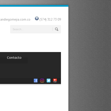
uandiegomejia.com.co
(574) 312 73 09
Contacto