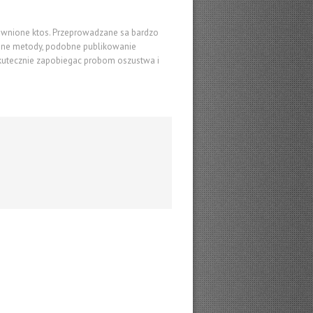
rawnione ktos. Przeprowadzane sa bardzo
wane metody, podobne publikowanie
kutecznie zapobiegac probom oszustwa i