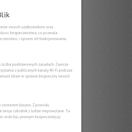
lik
dzenie swoich uzytkownikow oraz
ysokosc bezpieczenstwa, co pozwala
ieczenstwo, i opisem ich funkcjonowania.
na liczba podstawowych zasadach. Zawsze
zystania z publicznych kanaly Wi-Fi podczas
 zamiast obaw w sprawie bezpieczny swoich
ry serwerem kasyno. Z powodu
e twoje szkodnik z ludzie niepowolane. Ta
 to zrobi byc pewnym bezpieczniejszy