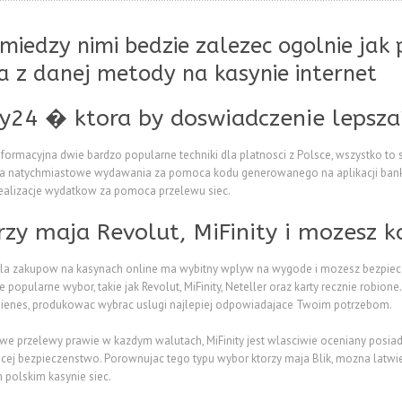
iedzy nimi bedzie zalezec ogolnie jak p
a z danej metody na kasynie internet
wy24 � ktora by doswiadczenie lepsza
informacyjna dwie bardzo popularne techniki dla platnosci z Polsce, wszystko 
 na natychmiastowe wydawania za pomoca kodu generowanego na aplikacji ban
alizacje wydatkow za pomoca przelewu siec.
rzy maja Revolut, MiFinity i mozesz 
la zakupow na kasynach online ma wybitny wplyw na wygode i mozesz bezpieczny
popularne wybor, takie jak Revolut, MiFinity, Neteller oraz karty recznie robion
nienes, produkowac wybrac uslugi najlepiej odpowiadajace Twoim potrzebom.
we przelewy prawie w kazdym walutach, MiFinity jest wlasciwie oceniany posiada
ecej bezpieczenstwo. Porownujac tego typu wybor ktorzy maja Blik, mozna latwie
 polskim kasynie siec.