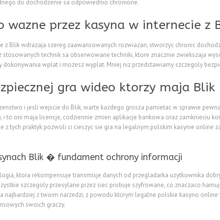
ednego do dochodzenie sa odpowiednio chronione.
 wazne przez kasyna w internecie z B
ce z Blik wdrazaja szereg zaawansowanych rozwiazan, stworzyc chronic docho
 z stosowanych technik sa obserwowane techniki, ktore znacznie zwiekszaja w
edy dokonywania wplat i mozesz wyplat. Mniej niz przedstawiamy szczegoly bezp
piecznej gra wideo ktorzy maja Blik
enstwo i jesli wejscie do Blik, warte kazdego grosza pamietac w sprawie pew
i to oni maja licencje, codziennie zmien aplikacje bankowa oraz zamknieciu kor
e z tych praktyk pozwoli ci cieszyc sie gra na legalnym polskim kasynie online
ynach Blik � fundament ochrony informacji
logia, ktora rekompensuje transmisje danych od przegladarka uzytkownika dob
ystkie szczegoly przesylane przez siec probuje szyfrowane, co znaczaco hamuj
 najbardziej z twoim narzedzi, z powodu ktorym legalne polskie kasyno online
ansowych swoich graczy.