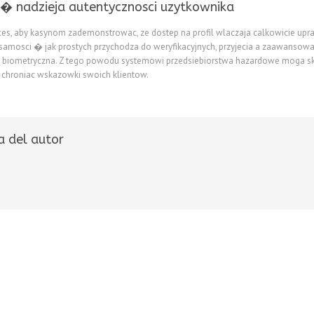
� nadzieja autentycznosci uzytkownika
ces, aby kasynom zademonstrowac, ze dostep na profil wlaczaja calkowicie up
zsamosci � jak prostych przychodza do weryfikacyjnych, przyjecia a zaawanso
e biometryczna. Z tego powodu systemowi przedsiebiorstwa hazardowe moga s
 chroniac wskazowki swoich klientow.
a del autor