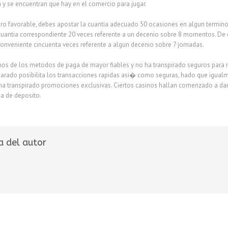
ea y se encuentran que hay en el comercio para jugar.
nero favorable, debes apostar la cuantia adecuado 50 ocasiones en algun termino
cuantia correspondiente 20 veces referente a un decenio sobre 8 momentos. De co
conveniente cincuenta veces referente a algun decenio sobre 7 jornadas.
s de los metodos de paga de mayor fiables y no ha transpirado seguros para rea
arado posibilita los transacciones rapidas asi� como seguras, hado que igualme
 ha transpirado promociones exclusivas. Ciertos casinos hallan comenzado a dar
na de deposito.
a del autor