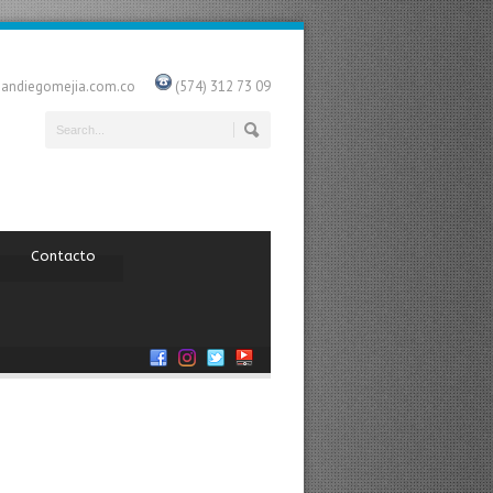
uandiegomejia.com.co
(574) 312 73 09
Contacto