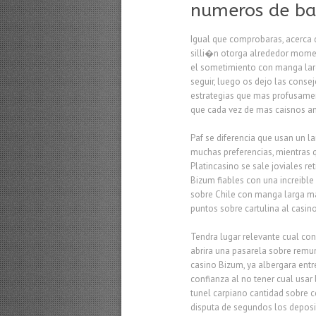
numeros de ban
Igual que comprobaras, acerca 
silli�n otorga alrededor momento
el sometimiento con manga larg
seguir, luego os dejo las conse
estrategias que mas profusament
que cada vez de mas caisnos an
Paf se diferencia que usan un l
muchas preferencias, mientras 
Platincasino se sale joviales r
Bizum fiables con una increibl
sobre Chile con manga larga ma
puntos sobre cartulina al casino
Tendra lugar relevante cual con
abrira una pasarela sobre remu
casino Bizum, ya albergara entr
confianza al no tener cual usar 
tunel carpiano cantidad sobre ce
disputa de segundos los deposit