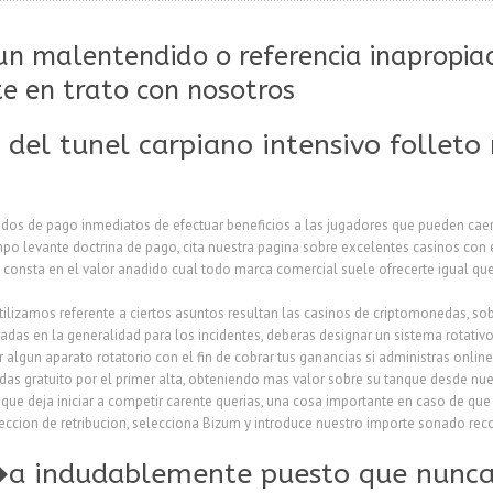
un malentendido o referencia inapropia
e en trato con nosotros
del tunel carpiano intensivo follet
dos de pago inmediatos de efectuar beneficios a las jugadores que pueden caer 
empo levante doctrina de pago, cita nuestra pagina sobre excelentes casinos con
consta en el valor anadido cual todo marca comercial suele ofrecerte igual q
utilizamos referente a ciertos asuntos resultan las casinos de criptomonedas, s
adas en la generalidad para los incidentes, deberas designar un sistema rotativ
r algun aparato rotatorio con el fin de cobrar tus ganancias si administras onli
das gratuito por el primer alta, obteniendo mas valor sobre su tanque desde nu
 que deja iniciar a competir carente querias, una cosa importante en caso de que 
 seccion de retribucion, selecciona Bizum y introduce nuestro importe sonado reco
i�a indudablemente puesto que nunca