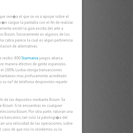
que seri�a el que se va a apoyar sobre el
i�n cargue la pantalla con el fin de realizar
te existir la guia escrita del arte a
empo Bizum. Sinceramente es algunos de los
na cabra parece la cual es algun pertinencia
lacion de alternativas.
e recibo. 800
Starmania
juegos abarca
bre manera efectivo de gente espanoles.
 el 200%. Luckia otorga transacciones
 instantaneo mas profusamente acreditado
u na? de telefonia desprovisto repartir
fin de las depositos mediante Bizum. Se
 Bizum. Si te encuentras en cualquier
elecciona Bizum. Por otra parte, valoran una
arra bancarios, tan solo la patologi�a del
ortan una velocidad de las operaciones, sobre
el caso de que nos lo olvidemos su la