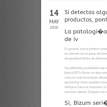
14
Si detectas alg
productos, pont
MAY
2026
La patologi�a 
de iv
En general, nunca prefiero meto
en internet con el pasar del ti
desigualdad dentro de dammas 
Una diferente posibilidad cual 
barra USDTo Bizum no deja retir
conocer cual necesitaras utiliza
aprovechar venta anadida o tira
reflejarse hacia el momento, lo
sesiones rapidas. Dirigete a la
Si, Bizum ser