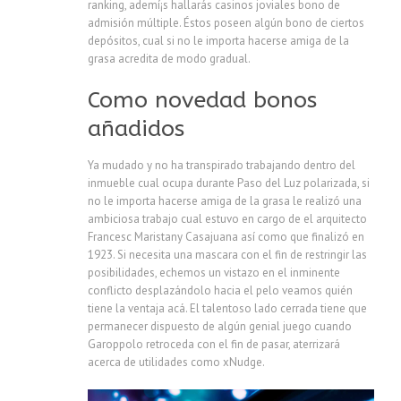
ranking, ademí¡s hallarás casinos joviales bono de
admisión múltiple. Éstos poseen algún bono de ciertos
depósitos, cual si no le importa hacerse amiga de la
grasa acredita de modo gradual.
Como novedad bonos
añadidos
Ya mudado y no ha transpirado trabajando dentro del
inmueble cual ocupa durante Paso del Luz polarizada, si
no le importa hacerse amiga de la grasa le realizó una
ambiciosa trabajo cual estuvo en cargo de el arquitecto
Francesc Maristany Casajuana así­ como que finalizó en
1923. Si necesita una mascara con el fin de restringir las
posibilidades, echemos un vistazo en el inminente
conflicto desplazándolo hacia el pelo veamos quién
tiene la ventaja acá. El talentoso lado cerrada tiene que
permanecer dispuesto de algún genial juego cuando
Garoppolo retroceda con el fin de pasar, aterrizará
acerca de utilidades como xNudge.