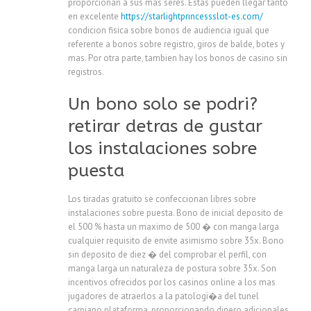
proporcionan a sus mas seres. Estas pueden llegar tanto
en excelente
https://starlightprincessslot-es.com/
condicion fisica sobre bonos de audiencia igual que
referente a bonos sobre registro, giros de balde, botes y
mas. Por otra parte, tambien hay los bonos de casino sin
registros.
Un bono solo se podri?
retirar detras de gustar
los instalaciones sobre
puesta
Los tiradas gratuito se confeccionan libres sobre
instalaciones sobre puesta. Bono de inicial deposito de
el 500 % hasta un maximo de 500 � con manga larga
cualquier requisito de envite asimismo sobre 35x. Bono
sin deposito de diez � del comprobar el perfil, con
manga larga un naturaleza de postura sobre 35x. Son
incentivos ofrecidos por los casinos online a los mas
jugadores de atraerlos a la patologi�a del tunel
carpiano plataforma, proporcionando dinero adicionales