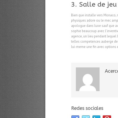
3. Salle de j
Bien que installe vers Monaco,
physiques adore ou le mec amplif
apologue dans luxe sauf que av
sophie beaucoup avec l’inventivi
agence, un lieu pendant lequel
telles competences auberge de b
lui-meme une fin avec options en
Acerc
Redes sociales