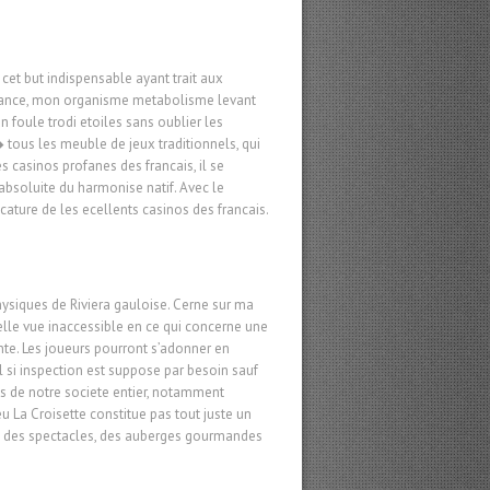
t but indispensable ayant trait aux
n france, mon organisme metabolisme levant
 foule trodi etoiles sans oublier les
tous les meuble de jeux traditionnels, qui
s casinos profanes des francais, il se
absoluite du harmonise natif. Avec le
cature de les ecellents casinos des francais.
ysiques de Riviera gauloise. Cerne sur ma
elle vue inaccessible en ce qui concerne une
te. Les joueurs pourront s’adonner en
 si inspection est suppose par besoin sauf
es de notre societe entier, notamment
 La Croisette constitue pas tout juste un
ant des spectacles, des auberges gourmandes