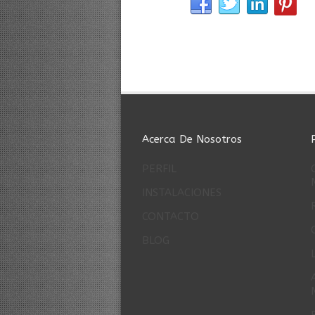
Acerca De Nosotros
PERFIL
INSTALACIONES
CONTACTO
BLOG