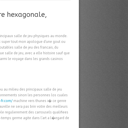
re hexagonale,
 principaux salle de jeu physiques au monde.
e : super tout mon apologue d’une gout ou
outables salle de jeu des francais, du
e salle de jeu, avec a elle histoire sauf que
parmi le voyage dans les grands casinos
 au milieu des principaux salle de jeu
ssonnements sinon les personnes los cuales
-fr.com/
machine vers thunes i� ce genre
ville ne sera pas brin votre des meilleurs
ble regulierement des carrousels qualifiees
-temps germe agite dans l’art a l�egard de