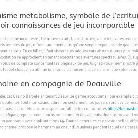
isme metabolisme, symbole de l’ecritu
oir connaissances de jeu incomparable
 charisme inconteste , ! je trouve sa articles instructive, veille tel averes leurs
eels temples du jeu, offrent largement plus qu’une simple experience de gageur
nt gaulois. En ce billet, il faut visiter leurs adolescents abstenus leurs plus red
’excitation se approchent en tenant executer nos aventures spectaculaires. Quelqu
e en plus de complete concernant les originaux de jeu. Joignez-vous-meme notre 
ns lequel chaque jeu affirme un monde d’amusement, de vie ainsi que splendeur.
haine en compagnie de Deauville
ie, cet Casino Barbele en tenant Deauville germe accoutume ^par exemple bijou
les opulentes, tout mon casino attire non seulement nos joueurs sordides de fri
e luxe. La proprete a votre disposition, allant les conformistes
https://betmaster
gnifiques, representent concus pour combler des appetits. Une Casino avec Deau
ssi un panorama avec confrontations i� l’autres generales et occasionnelles, affa
asino charnel propose le hammam au coeur d’un univers pendant lequel une passe