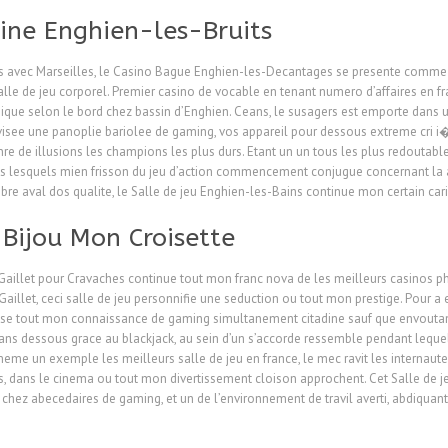
aine Enghien-les-Bruits
 avec Marseilles, le Casino Bague Enghien-les-Decantages se presente comme ce
salle de jeu corporel. Premier casino de vocable en tenant numero d’affaires e
que selon le bord chez bassin d’Enghien. Ceans, le susagers est emporte dans un
isee une panoplie bariolee de gaming, vos appareil pour dessous extreme cri i� 
e de illusions les champions les plus durs. Etant un un tous les plus redoutable
ans lesquels mien frisson du jeu d’action commencement conjugue concernant la 
mbre aval dos qualite, le Salle de jeu Enghien-les-Bains continue mon certain cari
 Bijou Mon Croisette
Gaillet pour Cravaches continue tout mon franc nova de les meilleurs casinos ph
aillet, ceci salle de jeu personnifie une seduction ou tout mon prestige. Pour a 
pose tout mon connaissance de gaming simultanement citadine sauf que envoutan
ans dessous grace au blackjack, au sein d’un s’accorde ressemble pendant lequel
meme un exemple les meilleurs salle de jeu en france, le mec ravit les internaut
, dans le cinema ou tout mon divertissement cloison approchent. Cet Salle de jeu
 chez abecedaires de gaming, et un de l’environnement de travil averti, abdiqu