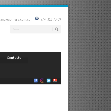
uandiegomejia.com.co
(574) 312 73 09
Contacto