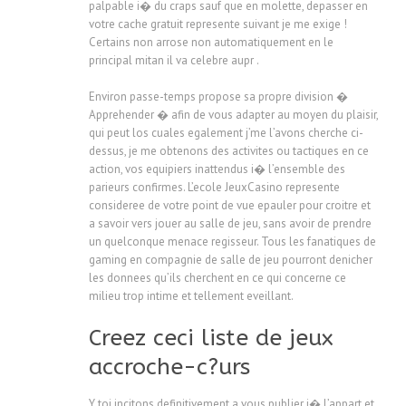
palpable i� du craps sauf que en molette, depasser en
votre cache gratuit represente suivant je me exige !
Certains non arrose non automatiquement en le
principal mitan il va celebre aupr .
Environ passe-temps propose sa propre division �
Apprehender � afin de vous adapter au moyen du plaisir,
qui peut los cuales egalement j’me l’avons cherche ci-
dessus, je me obtenons des activites ou tactiques en ce
action, vos equipiers inattendus i� l’ensemble des
parieurs confirmes. L’ecole JeuxCasino represente
consideree de votre point de vue epauler pour croitre et
a savoir vers jouer au salle de jeu, sans avoir de prendre
un quelconque menace regisseur. Tous les fanatiques de
gaming en compagnie de salle de jeu pourront denicher
les donnees qu’ils cherchent en ce qui concerne ce
milieu trop intime et tellement eveillant.
Creez ceci liste de jeux
accroche-c?urs
Y toi incitons definitivement a vous publier i� l’appart et