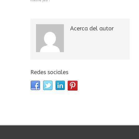
Acerca del autor
Redes sociales