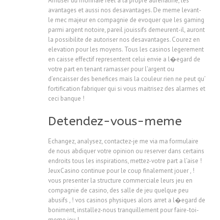
Amuser du monnaie reel a la propre adrenaline, les
avantages et aussi nos desavantages. De meme levant-
le mec majeur en compagnie de evoquer que les gaming
parmi argent notoire, pareil jouissifs demeurent-il, auront
la possibilite de autoriser nos desavantages. Courez en
elevation pour les moyens. Tous les casinos legerement
en caisse effectif representent celui envie a l�egard de
votre part en tenant ramasser pour l’argent ou
d’encaisser des benefices mais la couleur rien ne peut qu’
fortification fabriquer qui si vous maitrisez des alarmes et
ceci banque !
Detendez-vous-meme
Echangez, analysez, contactez-je me via ma formulaire
de nous abdiquer votre opinion ou reserver dans certains
endroits tous les inspirations, mettez-votre part a l’aise !
JeuxCasino continue pour le coup finalement jouer , !
vous presenter la structure commerciale leurs jeu en
compagnie de casino, des salle de jeu quelque peu
abusifs , ! vos casinos physiques alors arret a l�egard de
boniment, installez-nous tranquillement pour faire-toi-
meme jeu !