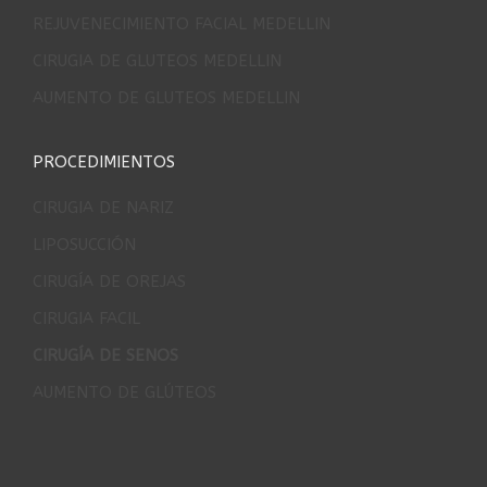
REJUVENECIMIENTO FACIAL MEDELLIN
CIRUGIA DE GLUTEOS MEDELLIN
AUMENTO DE GLUTEOS MEDELLIN
PROCEDIMIENTOS
CIRUGIA DE NARIZ
LIPOSUCCIÓN
CIRUGÍA DE OREJAS
CIRUGIA FACIL
CIRUGÍA DE SENOS
AUMENTO DE GLÚTEOS