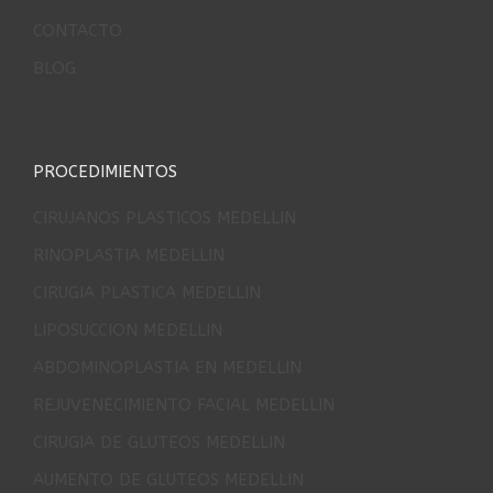
CONTACTO
BLOG
PROCEDIMIENTOS
CIRUJANOS PLASTICOS MEDELLIN
RINOPLASTIA MEDELLIN
CIRUGIA PLASTICA MEDELLIN
LIPOSUCCION MEDELLIN
ABDOMINOPLASTIA EN MEDELLIN
REJUVENECIMIENTO FACIAL MEDELLIN
CIRUGIA DE GLUTEOS MEDELLIN
AUMENTO DE GLUTEOS MEDELLIN