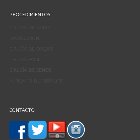
PROCEDIMIENTOS
CIRUGIA DE NARIZ
LIPOSUCCIÓN
CIRUGÍA DE OREJAS
CIRUGIA FACIL
CIRUGÍA DE SENOS
AUMENTO DE GLÚTEOS
CONTACTO