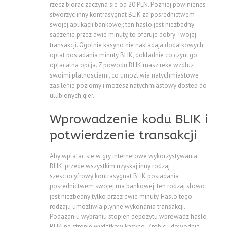
rzecz biorac zaczyna sie od 20 PLN. Pozniej powinienes
stworzyc inny kontrasygnat BLIK za posrednictwem
swojej aplikacji bankowej; ten haslo jest niezbedny
sadzenie przez dwie minuty, to oferuje dobry Twojej
transakcji. Ogolnie kasyno nie nakladaja dodatkowych
oplat posiadania minuty BLIK, dokladnie co czyni go
oplacalna opcja. Z powodu BLIK masz reke wzdluz
swoimi platnosciami, co umozliwia natychmiastowe
zasilenie poziomy i mozesz natychmiastowy dostep do
ulubionych gier.
Wprowadzenie kodu BLIK i
potwierdzenie transakcji
Aby wplatac sie w gry internetowe wykorzystywania
BLIK, przede wszystkim uzyskaj inny rodzaj
szesciocyfrowy kontrasygnat BLIK posiadania
posrednictwem swojej ma bankowej; ten rodzaj slowo
jest niezbedny tylko przez dwie minuty. Haslo tego
rodzaju umozliwia plynne wykonania transakcji.
Podazaniu wybraniu stopien depozytu wprowadz haslo
BLIK na stronie wydatkow kasyno. Zrobic udowodnic